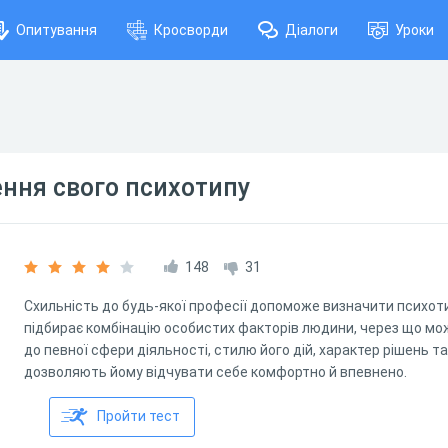
Опитування
Кросворди
Діалоги
Уроки
ення свого психотипу
148
31
Схильність до будь-якої професії допоможе визначити психот
підбирає комбінацію особистих факторів людини, через що м
до певної сфери діяльності, стилю його дій, характер рішень та
дозволяють йому відчувати себе комфортно й впевнено.
Пройти тест