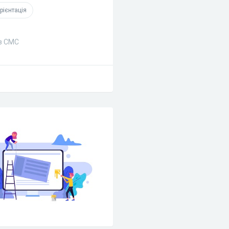
рієнтація
ез СМС