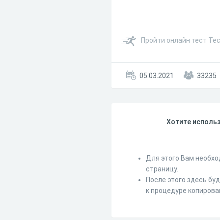
Пройти онлайн тест Тес
05.03.2021
33235
Хотите использ
Для этого Вам необхо
страницу.
После этого здесь бу
к процедуре копирова