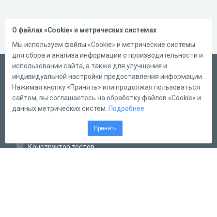
О файлах «Cookie» и метрических системах
Мы используем файлы «Cookie» и метрические системы
для сбора и анализа информации о производительности и
использовании сайта, а также для улучшения и
Український
индивидуальной настройки предоставления информации.
Справка
Нажимая кнопку «Принять» или продолжая пользоваться
сайтом, вы соглашаетесь на обработку файлов «Cookie» и
Форма обратной связи
данных метрических систем.
Подробнее
Контакты
Принять
Тарифы
Конструктор тестов
Конструктор опросов
Конструктор кроссвордов
Диалоговые тренажёры
Комплексные задания