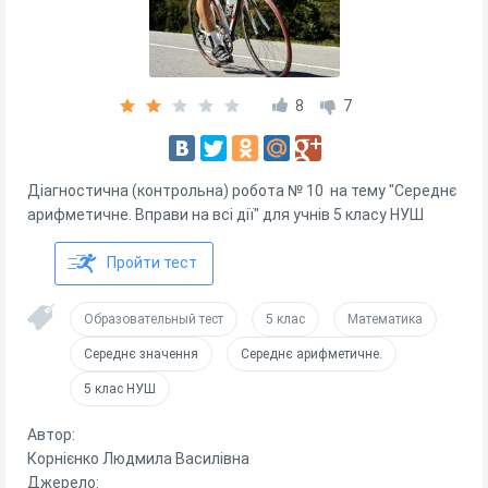
8
7
Діагностична (контрольна) робота № 10 на тему "Середнє
арифметичне. Вправи на всі дії" для учнів 5 класу НУШ
Пройти тест
Образовательный тест
5 клас
Математика
Середнє значення
Середнє арифметичне.
5 клас НУШ
Автор:
Корнієнко Людмила Василівна
Джерело: