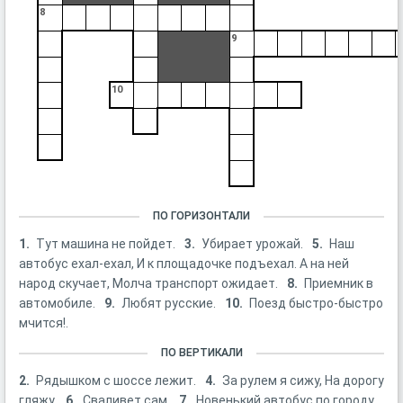
8
9
10
ПО ГОРИЗОНТАЛИ
1.
Тут машина не пойдет.
3.
Убирает урожай.
5.
Наш
автобус ехал-ехал, И к площадочке подъехал. А на ней
народ скучает, Молча транспорт ожидает.
8.
Приемник в
автомобиле.
9.
Любят русские.
10.
Поезд быстро-быстро
мчится!.
ПО ВЕРТИКАЛИ
2.
Рядышком с шоссе лежит.
4.
За рулем я сижу, На дорогу
гляжу.
6.
Сваливет сам.
7.
Новенький автобус по городу