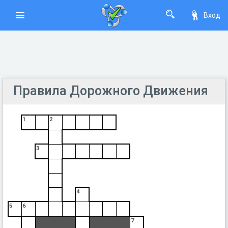
Вход
Правила Дорожного Движения
1
2
3
4
5
6
7