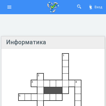
Вход
Информатика
1
2
3
4
5