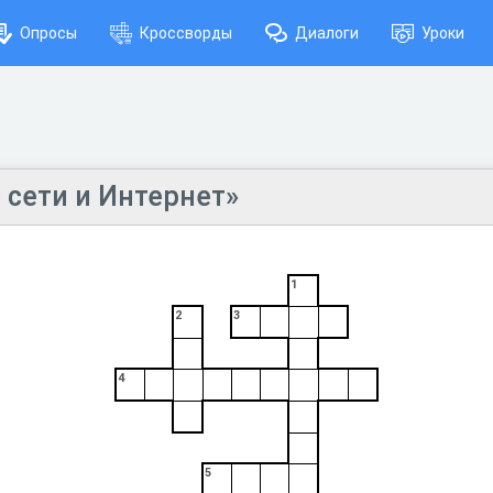
Опросы
Кроссворды
Диалоги
Уроки
сети и Интернет»
1
2
3
4
5