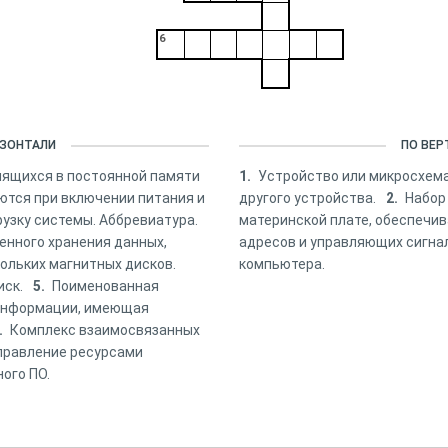
6
ИЗОНТАЛИ
ПО ВЕР
нящихся в постоянной памяти
1.
Устройство или микросхем
ются при включении питания и
другого устройства.
2.
Набор
узку системы. Аббревиатура.
материнской плате, обеспечи
енного хранения данных,
адресов и управляющих сигна
кольких магнитных дисков.
компьютера.
иск.
5.
Поименованная
 информации, имеющая
.
Комплекс взаимосвязанных
правление ресурсами
ого ПО.