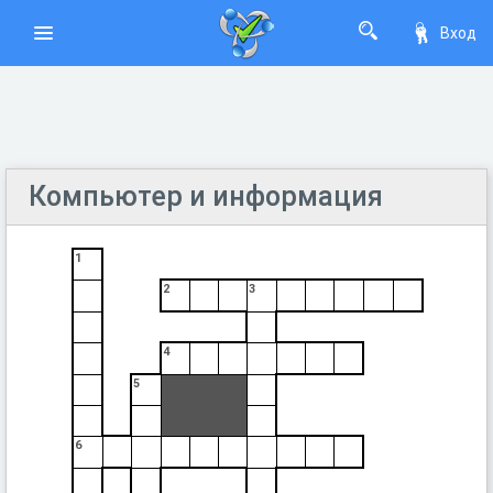
Вход
Компьютер и информация
1
2
3
4
5
6