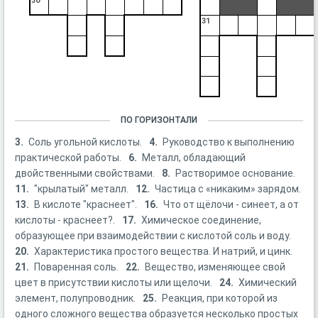
30
31
ПО ГОРИЗОНТАЛИ
3.
Соль угольной кислоты.
4.
Руководство к выполнению
практической работы.
6.
Металл, обладающий
двойственными свойствами.
8.
Растворимое основание.
11.
"крылатый" металл.
12.
Частица с «никаким» зарядом.
13.
В кислоте "краснеет".
16.
Что от щёлочи - синеет, а от
кислоты - краснеет?.
17.
Химическое соединение,
образующее при взаимодействии с кислотой соль и воду.
20.
Характеристика простого вещества. И натрий, и цинк.
21.
Поваренная соль.
22.
Вещество, изменяющее свой
цвет в присутствии кислоты или щелочи.
24.
Химический
элемент, полупроводник.
25.
Реакция, при которой из
одного сложного вещества образуется несколько простых