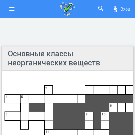
Вход
Основные классы
неорганических веществ
2
3
4
5
6
8
9
10
11