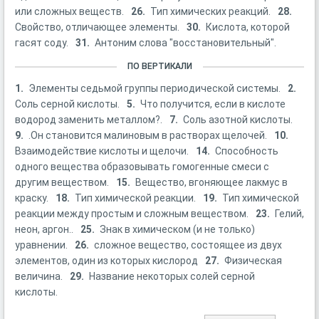
или сложных веществ.
26.
Тип химических реакций.
28.
Свойство, отличающее элементы.
30.
Кислота, которой
гасят соду.
31.
Антоним слова "восстановительный".
ПО ВЕРТИКАЛИ
1.
Элементы седьмой группы периодической системы.
2.
Соль серной кислоты.
5.
Что получится, если в кислоте
водород заменить металлом?.
7.
Соль азотной кислоты.
9.
.Он становится малиновым в растворах щелочей.
10.
Взаимодействие кислоты и щелочи.
14.
Способность
одного вещества образовывать гомогенные смеси с
другим веществом.
15.
Вещество, вгоняющее лакмус в
краску.
18.
Тип химической реакции.
19.
Тип химической
реакции между простым и сложным веществом.
23.
Гелий,
неон, аргон..
25.
Знак в химическом (и не только)
уравнении.
26.
сложное вещество, состоящее из двух
элементов, один из которых кислород
27.
Физическая
величина.
29.
Название некоторых солей серной
кислоты.