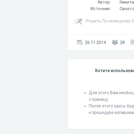
Автор:
Никит
Источник:
Своя г
Решить По немецкому б
26.11.2014
28
Хотите использова
Для этого Вам необхо
страницу.
После этого здесь бу
к процедуре копирова