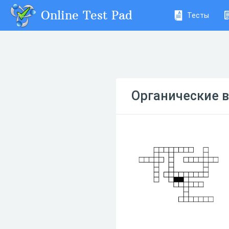
Online Test Pad
Тесты
Органические 