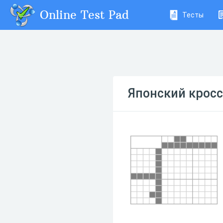
Online Test Pad
Тесты
Японский крос