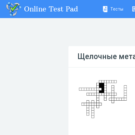
Online Test Pad
Тесты
Щелочные мет