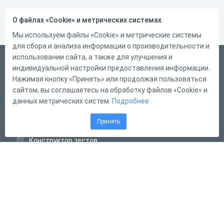
О файлах «Cookie» и метрических системах
Мы используем файлы «Cookie» и метрические системы
для сбора и анализа информации о производительности и
использовании сайта, а также для улучшения и
Русский
индивидуальной настройки предоставления информации.
Справка
Нажимая кнопку «Принять» или продолжая пользоваться
сайтом, вы соглашаетесь на обработку файлов «Cookie» и
Форма обратной связи
данных метрических систем.
Подробнее
Контакты
Принять
Тарифы
Конструктор тестов
Конструктор опросов
Конструктор кроссвордов
Диалоговые тренажёры
Комплексные задания
Система Дистанционного Обучения