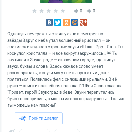
0
0
Однажды вечером ты стоял у окна и смотрел на
звёзды.Вдруг с неба упал волшебный кристалл — он
светился и издавал странные звуки:«Шшш… Ррр… Лл…» Ты
коснулся кристалла — и всё вокруг закружилось… 🌟 Ты
очутился в Звукограде — сказочном городе, где живут
звуки, буквы и слова. Здесь каждое слово умеет
разговаривать, а звуки могут петь, прыгать и даже
прятаться! Появилась фея с сияющими крыльями. В её
руках — книга и волшебная палочка. 🧚‍♀️ Фея Слова сказала:
"Привет, герой! Звукоград в беде. Звуки перепутались,
буквы поссорились, а мосты из слогов разрушены... Только
ты можешь нам помочь!"
Пройти диалог