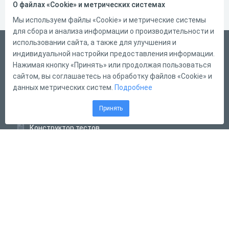
О файлах «Cookie» и метрических системах
Мы используем файлы «Cookie» и метрические системы
для сбора и анализа информации о производительности и
использовании сайта, а также для улучшения и
Русский
индивидуальной настройки предоставления информации.
Справка
Нажимая кнопку «Принять» или продолжая пользоваться
сайтом, вы соглашаетесь на обработку файлов «Cookie» и
Форма обратной связи
данных метрических систем.
Подробнее
Контакты
Принять
Тарифы
Конструктор тестов
Конструктор опросов
Конструктор кроссвордов
Диалоговые тренажёры
Комплексные задания
Система Дистанционного Обучения