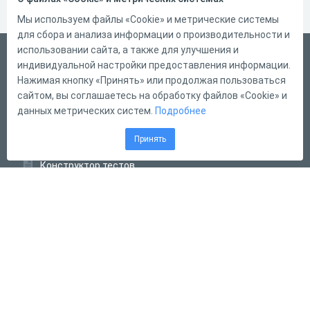
Мы используем файлы «Cookie» и метрические системы
для сбора и анализа информации о производительности и
использовании сайта, а также для улучшения и
Русский
индивидуальной настройки предоставления информации.
Справка
Нажимая кнопку «Принять» или продолжая пользоваться
сайтом, вы соглашаетесь на обработку файлов «Cookie» и
Форма обратной связи
данных метрических систем.
Подробнее
Контакты
Принять
Тарифы
Конструктор тестов
Конструктор опросов
Конструктор кроссвордов
Диалоговые тренажёры
Комплексные задания
Система Дистанционного Обучения