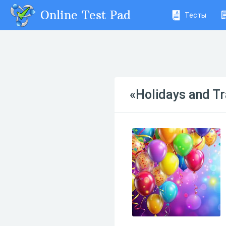
Online Test Pad
Тесты
«Holidays and Tr