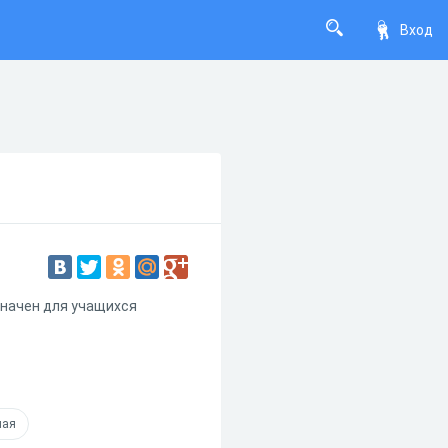
Вход
значен для учащихся
ная