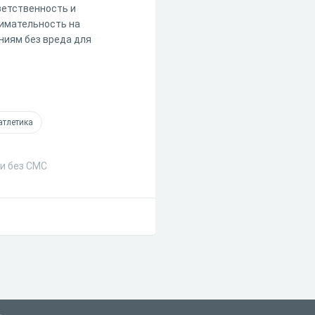
ветственность и
нимательность на
ниям без вреда для
атлетика
 и без СМС