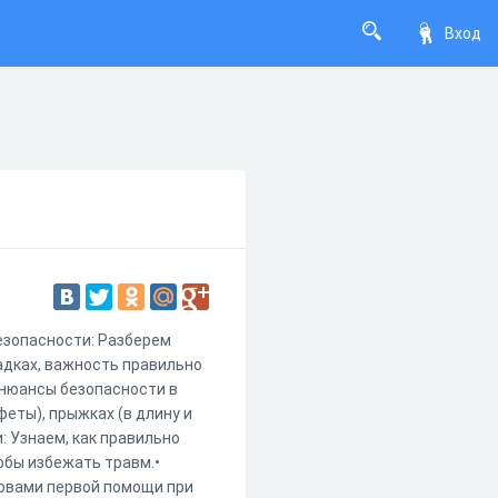
Вход
езопасности: Разберем
адках, важность правильно
 нюансы безопасности в
феты), прыжках (в длину и
: Узнаем, как правильно
тобы избежать травм.•
новами первой помощи при