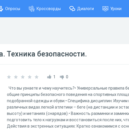
Опросы
Кроссворды
Диалоги
Уроки
а. Техника безопасности.
1
0
Что вы узнаете и чему научитесь?• Универсальные правила б
общие принципы безопасного поведения на спортивных площ
подобранной одежды и обуви.• Специфика дисциплин: Изучим
различных видах легкой атлетики – беге (на дистанции и эста
высоту) и метаниях (снарядов).• Важность разминки и заминки
подготовить тело к нагрузкам и восстановиться после них, ч
Действия в экстренных ситуациях: Кратко ознакомимся с ос