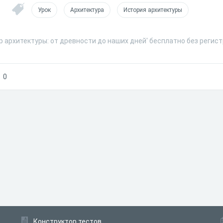
Урок
Архитектура
История архитектуры
р архитектуры: от древности до наших дней' бесплатно без регис
0
Конструктор тестов