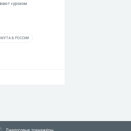
ывают «уроком
СМУТА В РОССИИ
С
Диалоговые тренажёры