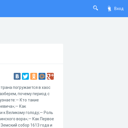
Вход
страна погружается в хаос
разберем, почему период с
узнаете:— Кто такие
ревича»;— Как
и к Великому голоду;— Роль
инского вора»;— Как Первое
 Земский собор 1613 года и