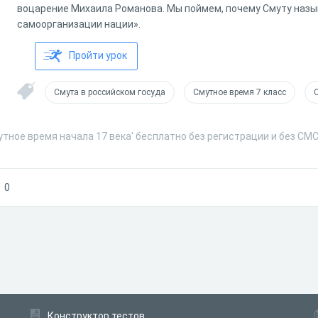
воцарение Михаила Романова. Мы поймем, почему Смуту наз
самоорганизации нации».
Пройти урок
Смута в российском госуда
Смутное время 7 класс
утное время начала 17 века' бесплатно без регистрации и без СМ
0
Конструктор тестов