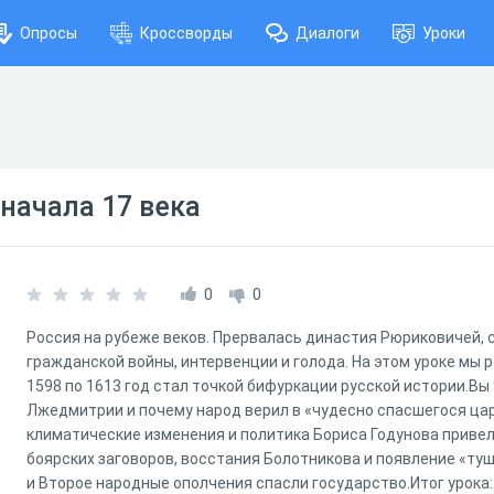
Опросы
Кроссворды
Диалоги
Уроки
начала 17 века
0
0
Россия на рубеже веков. Прервалась династия Рюриковичей, 
гражданской войны, интервенции и голода. На этом уроке мы 
1598 по 1613 год стал точкой бифуркации русской истории.Вы 
Лжедмитрии и почему народ верил в «чудесно спасшегося ца
климатические изменения и политика Бориса Годунова привел
боярских заговоров, восстания Болотникова и появление «туш
и Второе народные ополчения спасли государство.Итог урока: