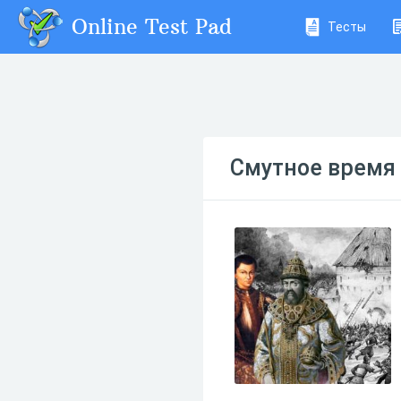
Online Test Pad
Тесты
Смутное время 