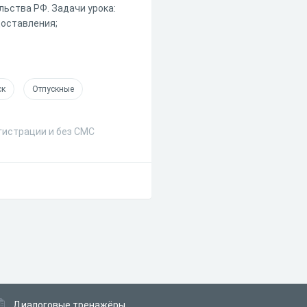
льства РФ. Задачи урока:
доставления;
ск
Отпускные
егистрации и без СМС
Диалоговые тренажёры