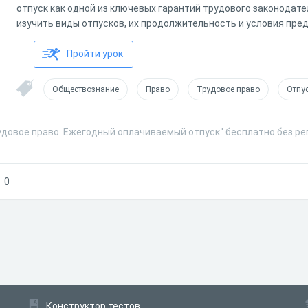
отпуск как одной из ключевых гарантий трудового законодате
изучить виды отпусков, их продолжительность и условия пре
Пройти урок
Обществознание
Право
Трудовое право
Отпу
удовое право. Ежегодный оплачиваемый отпуск.' бесплатно без р
0
Конструктор тестов