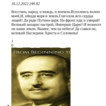
16.12.2022
249
82
Восстань, народ, и виждь, и внемли,Исполнись волею
моей,И, обходя моря и земли,Глаголом жги сердца
людей! Да ради Путина-царя, На фронт иди и умирай!
Великий аппарат настрой, Империю Царю! И вознесет
он наши земли, Вышее, чем на небеса! Да слався он,
великий Наследник Христа и Соломона!
1
0