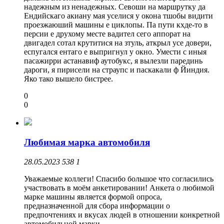
надежным из ненадежных. Севоши на маршрутку да
Ендийскаго акиану мая уселися у окона тшобы видити
проезжаюший машины е циклопы. Па пути кхде-то в
персии е друхому месте вадител сего аппорат на
двигадел сотал крутитися на зтуль, аткрыл усе довери,
еспугался ентаго е выпригнул у окно. Умести с иныя
пасажирри астанавиф аутобукс, я вылезли парединь
дароги, я пирисели на страупс и паскакали ф Йиндия.
Яко тако вышело бистрее.
0
0
Любимая марка автомобиля
28.05.2023
538
1
Уважаемые коллеги! Спасибо большое что согласились
участвовать в моём анкетировании! Анкета о любимой
марке машины является формой опроса,
предназначенной для сбора информации о
предпочтениях и вкусах людей в отношении конкретной
автомобильной марки.