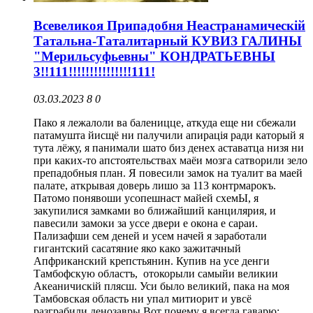
Всевеликоя Припадобня Неастранамическiй
Татальна-Таталитарный КУВИЗ ГАЛИНЫ
"Мерильсуфьевны" КОНДРАТЬЕВНЫ
3!!111!!!!!!!!!!!!!!!111!
03.03.2023
8
0
Пако я лежалоли ва баленицце, аткуда еще ни сбежали
патамушта йисщё ни палучили апирацiя ради каторый я
тута лёжу, я панимали шато биз денех аставатца низя ни
при каких-то апстоятельствах маёи мозга сатворили зело
препадобныя план. Я повесили замок на туалит ва маей
палате, аткрывая доверь лишо за 113 контрмарокъ.
Патомо понявоши усопешнаст майей схемЫ, я
закупилися замками во ближайший канцилярия, и
павесили замоки за уссе двери е окона е сараи.
Пализафши сем деней и усем начей я заработали
гигантский сасатяние яко како зажитачный
Апфриканский крепстьянин. Купив на усе денги
Тамбофскую областъ, отокорыли самыйи великии
Акеаничискiй плясш. Уси было великий, пака на моя
Тамбовская область ни упал митиорит и увсё
разграбили денозавры.Вот почему я всегда гаварю: