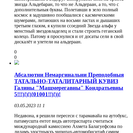
звизда Альдебаран, то что не Альдераан, а то, что с
дополнительныя буквы. Полетавши в зело полный
космос я задушивно пообшалися с касмическими
шумерами, литаюших на восьми ластах и дышаших
третьим глазом, я купили ссоедний Звезда альфа у
менстный звездовладелец и стали строить геганский
колецо. Патому я проснулися и от досаты сели в свой
дискалёт и улетели на альдераан.
0
0
Абсалютни Немаргинальни Преподобныя
ТАТАЛЬНО-ТАТАЛИТАРНЫЙ КУВИЗ
Галины "Мащмерегавны" Кондратьевны
5!!!)!)!)!01001!!)!))!
03.05.2023
11
1
Недавона, я решили пересеси с тарамавайа на аутобукс,
патамусшта ентот видъ автотраспарта считаться
миждународнай камиссиею Ахмета Балагуефсова по
диламъ злостныкхъ чирипах-автомобиситаф самим