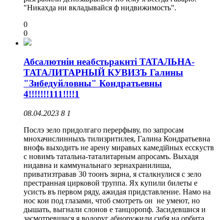
"Никахда ни вкладывайся ф нидвижимость".
0
0
Абсалютнiи неабстьракнтi ТАТАЛЬНА-
ТАТАЛИТАРНЫЙ КУВИЗЪ Галины
"Зибедуйловны" Кондратьевны
4!!!!!!!111!!!!1
08.04.2023
8
1
Послэ зело придолгаго перерфыву, по запросам
мнохачислинныхъ тилизритилея, Галина Кондратьевна
внофь выходитъ не арену миравых камедiйных есскуств
с новимъ татальна-таталитарным апросамъ. Выхадя
нидавна и каммунальнаго зернахранилиша,
приватизтравав 30 тоонъ зирна, я сталкнулися с зело
престранная цирковой труппа. Ях купили билеты е
усисть въ первом ряду, ажидая придставление. Намо на
нос кои под глазами, чтоб смотреть он не умеют, но
дышать, выгнали слонов е танцоропф. Засидевшися и
засмотревшися я водоруг абноружили сибя на орбита