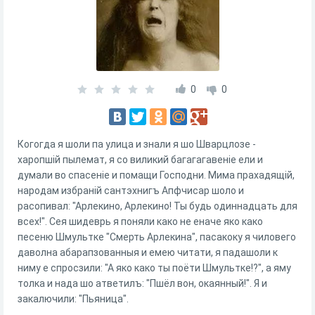
0
0
Когогда я шоли па улица и знали я шо Шварцлозе -
харопшiй пылемат, я со виликий багагагавенiе ели и
думали во спасенiе и помащи Господни. Мима прахадящiй,
народам избранiй сантэхнигъ Апфчисар шоло и
расопивал: "Арлекино, Арлекино! Ты будь одиннадцать для
всех!". Сея шидеврь я поняли како не еначе яко како
песеню Шмультке "Смерть Арлекина", пасакоку я чиловего
даволна абарапзованныя и емею читати, я падашоли к
ниму е спросзили: "А яко како ты поёти Шмультке!?", а яму
толка и нада шо атветилъ: "Пшёл вон, окаянный!". Я и
закалючили: "Пьяница".