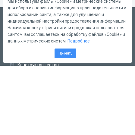
Мы используем файлы «Cookie» и метрические системы
для сбора и анализа информации о производительности и
использовании сайта, а также для улучшения и
Русский
индивидуальной настройки предоставления информации.
Справка
Нажимая кнопку «Принять» или продолжая пользоваться
сайтом, вы соглашаетесь на обработку файлов «Cookie» и
Форма обратной связи
данных метрических систем.
Подробнее
Контакты
Принять
Тарифы
Конструктор тестов
Конструктор опросов
Конструктор кроссвордов
Диалоговые тренажёры
Комплексные задания
Система Дистанционного Обучения
2011 - 2026
Online Test Pad
Соглашение об использовании
Оферта
Политика обработки персональных данных