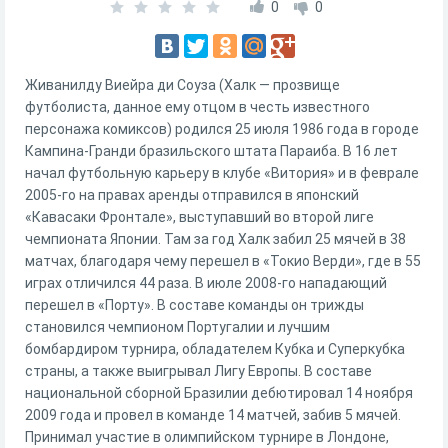
0
0
Живанилду Виейра ди Соуза (Халк — прозвище
футболиста, данное ему отцом в честь известного
персонажа комиксов) родился 25 июля 1986 года в городе
Кампина-Гранди бразильского штата Параиба. В 16 лет
начал футбольную карьеру в клубе «Витория» и в феврале
2005-го на правах аренды отправился в японский
«Кавасаки Фронтале», выступавший во второй лиге
чемпионата Японии. Там за год Халк забил 25 мячей в 38
матчах, благодаря чему перешел в «Токио Верди», где в 55
играх отличился 44 раза. В июле 2008-го нападающий
перешел в «Порту». В составе команды он трижды
становился чемпионом Португалии и лучшим
бомбардиром турнира, обладателем Кубка и Суперкубка
страны, а также выигрывал Лигу Европы. В составе
национальной сборной Бразилии дебютировал 14 ноября
2009 года и провел в команде 14 матчей, забив 5 мячей.
Принимал участие в олимпийском турнире в Лондоне,