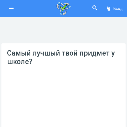
Вход
Самый лучшый твой придмет у
школе?