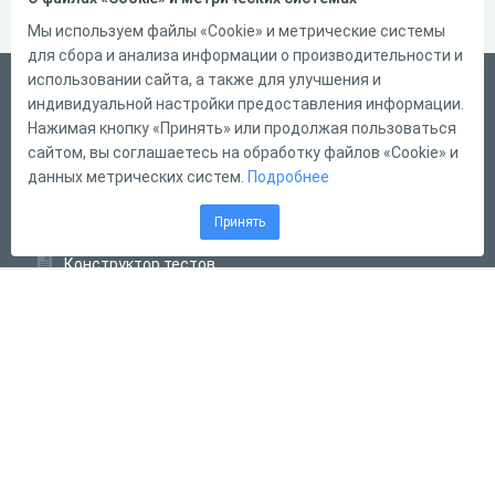
Мы используем файлы «Cookie» и метрические системы
для сбора и анализа информации о производительности и
использовании сайта, а также для улучшения и
Русский
индивидуальной настройки предоставления информации.
Справка
Нажимая кнопку «Принять» или продолжая пользоваться
сайтом, вы соглашаетесь на обработку файлов «Cookie» и
Форма обратной связи
данных метрических систем.
Подробнее
Контакты
Принять
Тарифы
Конструктор тестов
Конструктор опросов
Конструктор кроссвордов
Диалоговые тренажёры
Комплексные задания
Система Дистанционного Обучения