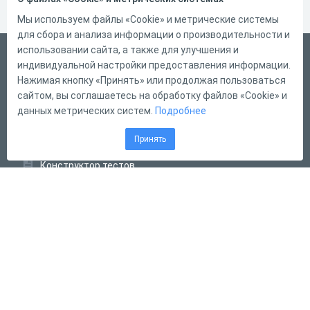
Мы используем файлы «Cookie» и метрические системы
для сбора и анализа информации о производительности и
использовании сайта, а также для улучшения и
Русский
индивидуальной настройки предоставления информации.
Справка
Нажимая кнопку «Принять» или продолжая пользоваться
сайтом, вы соглашаетесь на обработку файлов «Cookie» и
Форма обратной связи
данных метрических систем.
Подробнее
Контакты
Принять
Тарифы
Конструктор тестов
Конструктор опросов
Конструктор кроссвордов
Диалоговые тренажёры
Комплексные задания
Система Дистанционного Обучения