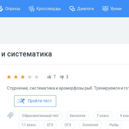
Опросы
Кроссворды
Диалоги
Уроки
 и систематика
7
3
Стрроение, систематика и ароморфозы рыб. Тренируемся и го
Пройти тест
Образовательный тест
Биология
7 класс
9 кла
11 класс
ЕГЭ
ОГЭ
Зоология
Рыбы