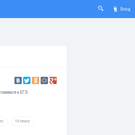
Вход
товимся к ЕГЭ
сс
10 класс