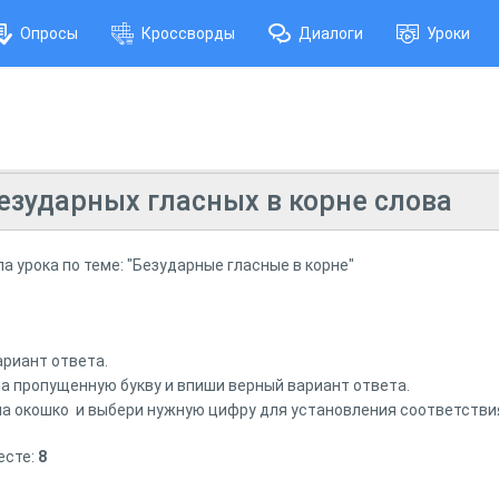
Опросы
Кроссворды
Диалоги
Уроки
езударных гласных в корне слова
а урока по теме: "Безударные гласные в корне"
вариант ответа.
 на пропущенную букву и впиши верный вариант ответа.
 на окошко и выбери нужную цифру для установления соответстви
есте:
8