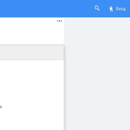
Вход
я.