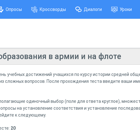
Опросы
Кроссворды
Диалоги
Уроки
образования в армии и на флоте
ень учебных достижений учащихся по курсу истории средней об
и из сложных вопросов. После прохождения теста введите ваши им
олагающие одиночный выбор (поле для ответа круглое), множест
 вопросы на установление соответствия и установление последова
рейдите к следующему.
есте:
20