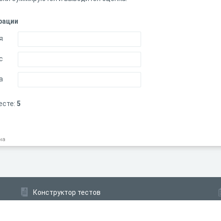
рации
я
с
а
есте:
5
на
Конструктор тестов
Конструктор опросов