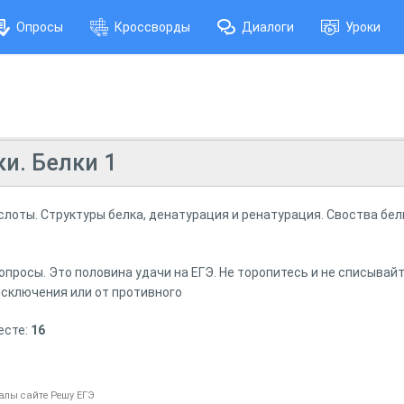
Опросы
Кроссворды
Диалоги
Уроки
и. Белки 1
слоты. Структуры белка, денатурация и ренатурация. Своства бел
просы. Это половина удачи на ЕГЭ. Не торопитесь и не списывайте
исключения или от противного
есте:
16
алы сайте Решу ЕГЭ