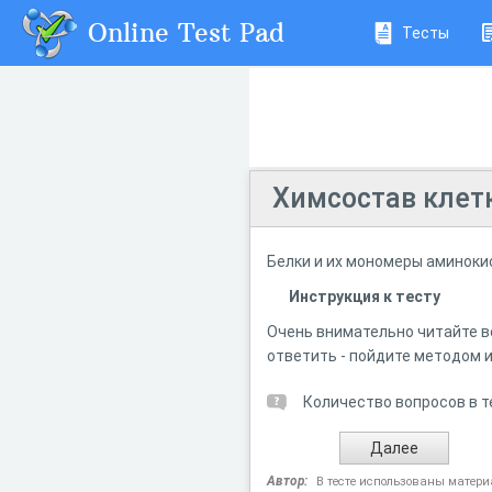
Online Test Pad
Тесты
Химсостав клетк
Белки и их мономеры аминоки
Инструкция к тесту
Очень внимательно читайте во
ответить - пойдите методом 
Количество вопросов в т
Автор:
В тесте использованы матери