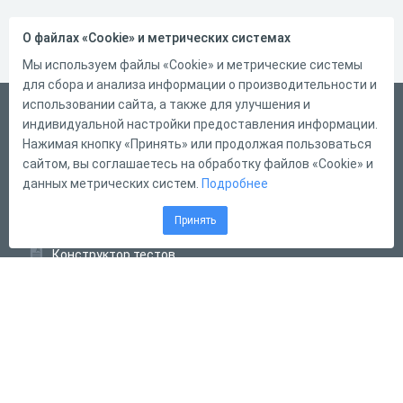
О файлах «Cookie» и метрических системах
Мы используем файлы «Cookie» и метрические системы
для сбора и анализа информации о производительности и
использовании сайта, а также для улучшения и
Русский
индивидуальной настройки предоставления информации.
Справка
Нажимая кнопку «Принять» или продолжая пользоваться
сайтом, вы соглашаетесь на обработку файлов «Cookie» и
Форма обратной связи
данных метрических систем.
Подробнее
Контакты
Принять
Тарифы
Конструктор тестов
Конструктор опросов
Конструктор кроссвордов
Диалоговые тренажёры
Комплексные задания
Система Дистанционного Обучения