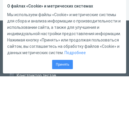
О файлах «Cookie» и метрических системах
Мы используем файлы «Cookie» и метрические системы
для сбора и анализа информации о производительности и
использовании сайта, а также для улучшения и
Русский
индивидуальной настройки предоставления информации.
Справка
Нажимая кнопку «Принять» или продолжая пользоваться
сайтом, вы соглашаетесь на обработку файлов «Cookie» и
Форма обратной связи
данных метрических систем.
Подробнее
Контакты
Принять
Тарифы
Конструктор тестов
Конструктор опросов
Конструктор кроссвордов
Диалоговые тренажёры
Комплексные задания
Система Дистанционного Обучения