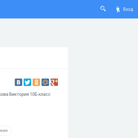
Вход
кова Виктория 10Б класс
ения