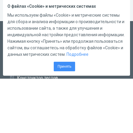
О файлах «Cookie» и метрических системах
Мы используем файлы «Cookie» и метрические системы
для сбора и анализа информации о производительности и
использовании сайта, а также для улучшения и
Русский
индивидуальной настройки предоставления информации.
Справка
Нажимая кнопку «Принять» или продолжая пользоваться
сайтом, вы соглашаетесь на обработку файлов «Cookie» и
Форма обратной связи
данных метрических систем.
Подробнее
Контакты
Принять
Тарифы
Конструктор тестов
Конструктор опросов
Конструктор кроссвордов
Диалоговые тренажёры
Комплексные задания
Система Дистанционного Обучения