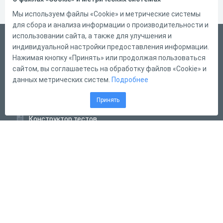
Мы используем файлы «Cookie» и метрические системы
для сбора и анализа информации о производительности и
использовании сайта, а также для улучшения и
Русский
индивидуальной настройки предоставления информации.
Справка
Нажимая кнопку «Принять» или продолжая пользоваться
сайтом, вы соглашаетесь на обработку файлов «Cookie» и
Форма обратной связи
данных метрических систем.
Подробнее
Контакты
Принять
Тарифы
Конструктор тестов
Конструктор опросов
Конструктор кроссвордов
Диалоговые тренажёры
Комплексные задания
Система Дистанционного Обучения