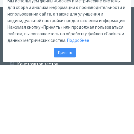
Мы используем файлы «Cookie» и метрические системы
для сбора и анализа информации о производительности и
использовании сайта, а также для улучшения и
Русский
индивидуальной настройки предоставления информации.
Справка
Нажимая кнопку «Принять» или продолжая пользоваться
сайтом, вы соглашаетесь на обработку файлов «Cookie» и
Форма обратной связи
данных метрических систем.
Подробнее
Контакты
Принять
Тарифы
Конструктор тестов
Конструктор опросов
Конструктор кроссвордов
Диалоговые тренажёры
Комплексные задания
Система Дистанционного Обучения
2011 - 2026
Online Test Pad
Соглашение об использовании
Оферта
Политика обработки персональных данных