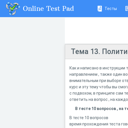
Online Test Pad
Тесты
Тема 13. Полити
Как и написано в инструкции 
направлением , также один воп
внимательным при выборе отв
курс и эту тему чтобы вы смо
с подвохом, в принципе сам т
ответить на вопрос , на кажд
В тесте 10 вопросов , на
В тесте 10 вопросов
время прохождения теста гово