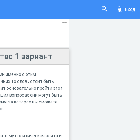
Вход
тво 1 вариант
ми именно с этим
чьих то слов , стоит быть
оит основательно пройти этот
ьших вопросах они могут быть
емя, за которое вы сможете
сов
на тему политическая элита и