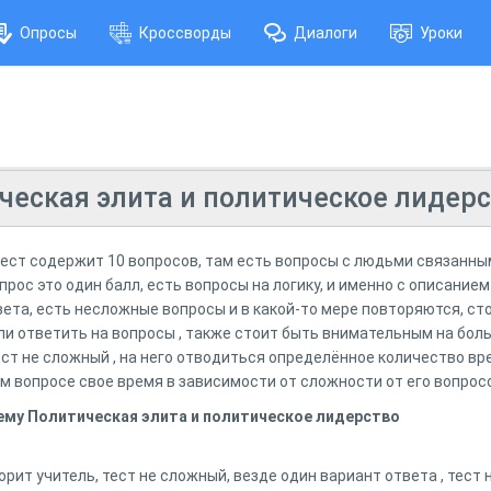
Опросы
Кроссворды
Диалоги
Уроки
ческая элита и политическое лидерс
тест содержит 10 вопросов, там есть вопросы с людьми связанны
рос это один балл, есть вопросы на логику, и именно с описанием 
ета, есть несложные вопросы и в какой-то мере повторяются, ст
гли ответить на вопросы , также стоит быть внимательным на бол
ест не сложный , на него отводиться определённое количество вр
ом вопросе свое время в зависимости от сложности от его вопро
 тему Политическая элита и политическое лидерство
рит учитель, тест не сложный, везде один вариант ответа , тест 