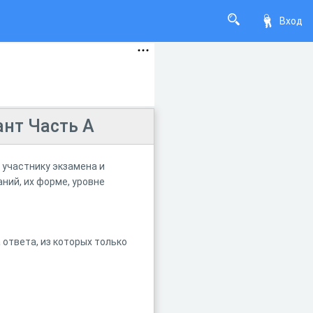
Вход
нт Часть А
участнику экзамена и
ний, их форме, уровне
 ответа, из которых только