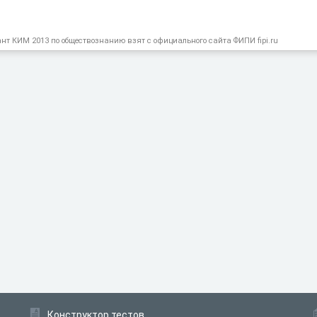
т КИМ 2013 по обществознанию взят с официального сайта ФИПИ fipi.ru
Конструктор тестов