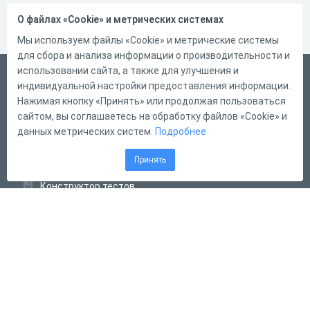
О файлах «Cookie» и метрических системах
Мы используем файлы «Cookie» и метрические системы
для сбора и анализа информации о производительности и
использовании сайта, а также для улучшения и
Русский
индивидуальной настройки предоставления информации.
Справка
Нажимая кнопку «Принять» или продолжая пользоваться
сайтом, вы соглашаетесь на обработку файлов «Cookie» и
Форма обратной связи
данных метрических систем.
Подробнее
Контакты
Принять
Тарифы
Конструктор тестов
Конструктор опросов
Конструктор кроссвордов
Диалоговые тренажёры
Комплексные задания
Система Дистанционного Обучения