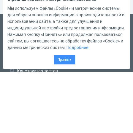
Мы используем файлы «Cookie» и метрические системы
для сбора и анализа информации о производительности и
использовании сайта, а также для улучшения и
Русский
индивидуальной настройки предоставления информации.
Справка
Нажимая кнопку «Принять» или продолжая пользоваться
сайтом, вы соглашаетесь на обработку файлов «Cookie» и
Форма обратной связи
данных метрических систем.
Подробнее
Контакты
Принять
Тарифы
Конструктор тестов
Конструктор опросов
Конструктор кроссвордов
Диалоговые тренажёры
Комплексные задания
Система Дистанционного Обучения