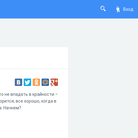
Вход
то не впадать в крайности –
рится, все хорошо, когда в
а. Начнем?