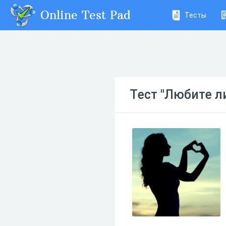
Online Test Pad
Тесты
Тест "Любите л