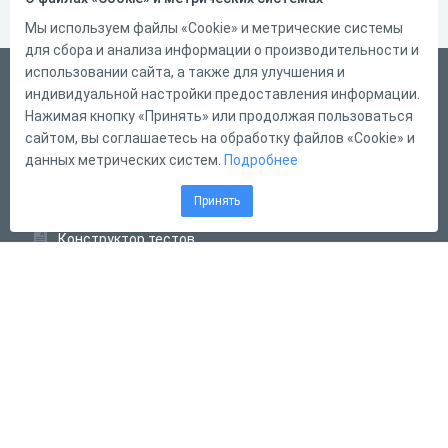
Мы используем файлы «Cookie» и метрические системы
для сбора и анализа информации о производительности и
использовании сайта, а также для улучшения и
Русский
индивидуальной настройки предоставления информации.
Справка
Нажимая кнопку «Принять» или продолжая пользоваться
сайтом, вы соглашаетесь на обработку файлов «Cookie» и
Форма обратной связи
данных метрических систем.
Подробнее
Контакты
Принять
Тарифы
Конструктор тестов
Конструктор опросов
Конструктор кроссвордов
Диалоговые тренажёры
Комплексные задания
Система Дистанционного Обучения