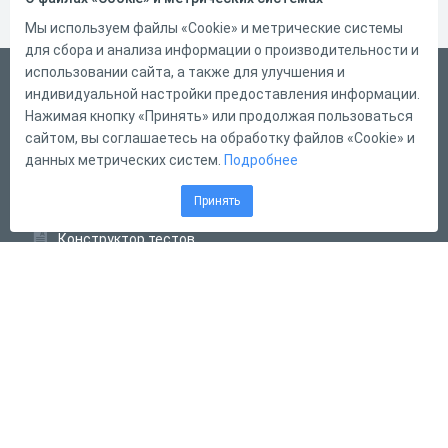
Мы используем файлы «Cookie» и метрические системы
для сбора и анализа информации о производительности и
использовании сайта, а также для улучшения и
Русский
индивидуальной настройки предоставления информации.
Справка
Нажимая кнопку «Принять» или продолжая пользоваться
сайтом, вы соглашаетесь на обработку файлов «Cookie» и
Форма обратной связи
данных метрических систем.
Подробнее
Контакты
Принять
Тарифы
Конструктор тестов
Конструктор опросов
Конструктор кроссвордов
Диалоговые тренажёры
Комплексные задания
Система Дистанционного Обучения