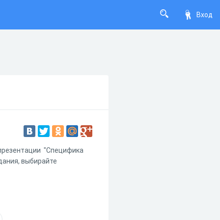
Вход
о презентации "Специфика
дания, выбирайте