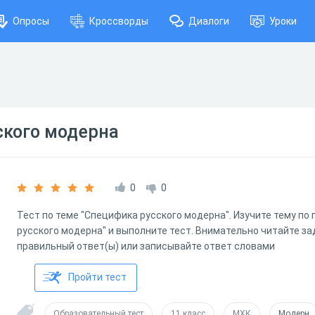
Опросы
Кроссворды
Диалоги
Уроки
ского модерна
0
0
Тест по теме "Специфика русского модерна". Изучите тему п
русского модерна" и выполните тест. Внимательно читайте за
правильный ответ(ы) или записывайте ответ словами
Пройти тест
Образовательный тест
11 класс
МХК
Модерн