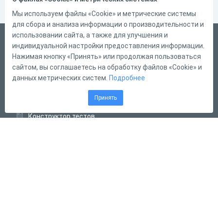
Мы используем файлы «Cookie» и метрические системы
для сбора и анализа информации о производительности и
использовании сайта, а также для улучшения и
Русский
индивидуальной настройки предоставления информации.
Справка
Нажимая кнопку «Принять» или продолжая пользоваться
сайтом, вы соглашаетесь на обработку файлов «Cookie» и
Форма обратной связи
данных метрических систем.
Подробнее
Контакты
Принять
Тарифы
Конструктор тестов
Конструктор опросов
Конструктор кроссвордов
Диалоговые тренажёры
Комплексные задания
Система Дистанционного Обучения