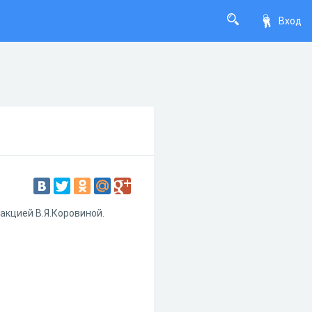
Вход
акцией В.Я.Коровиной.