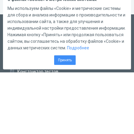
Мы используем файлы «Cookie» и метрические системы
для сбора и анализа информации о производительности и
использовании сайта, а также для улучшения и
Русский
индивидуальной настройки предоставления информации.
Справка
Нажимая кнопку «Принять» или продолжая пользоваться
сайтом, вы соглашаетесь на обработку файлов «Cookie» и
Форма обратной связи
данных метрических систем.
Подробнее
Контакты
Принять
Тарифы
Конструктор тестов
Конструктор опросов
Конструктор кроссвордов
Диалоговые тренажёры
Комплексные задания
Система Дистанционного Обучения