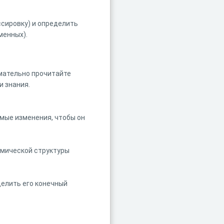
сировку) и определить
менных).
имательно прочитайте
 знания.
мые изменения, чтобы он
тмической структуры
елить его конечный