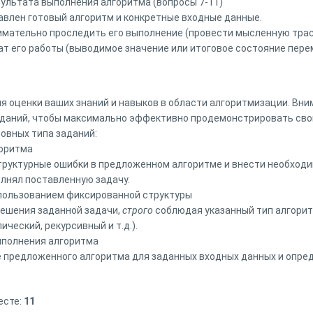
зультата выполнения алгоритма (вопросы 7-11)
авлен готовый алгоритм и конкретные входные данные.
имательно проследить его выполнение (провести мысленную трас
ат его работы (выводимое значение или итоговое состояние пере
я оценки ваших знаний и навыков в области алгоритмизации. Вн
аданий, чтобы максимально эффективно продемонстрировать свои
овных типа заданий:
горитма
труктурные ошибки в предложенном алгоритме и внести необходи
лнял поставленную задачу.
спользованием фиксированной структуры
решения заданной задачи,
строго
соблюдая указанный тип алгори
ический, рекурсивный и т.д.).
ыполнения алгоритма
 предложенного алгоритма для заданных входных данных и опред
есте:
11