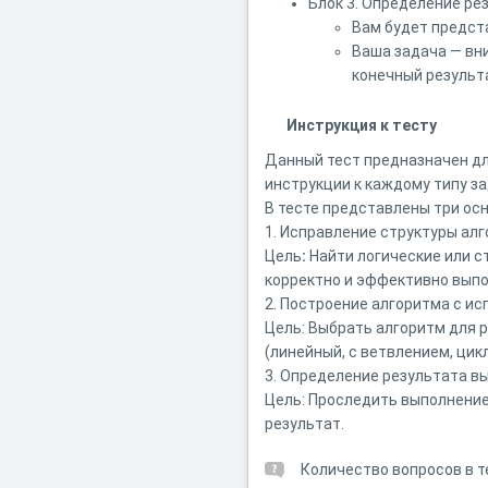
Блок 3. Определение ре
Вам будет предст
Ваша задача — вн
конечный результ
Инструкция к тесту
Данный тест предназначен дл
инструкции к каждому типу з
В тесте представлены три осн
1. Исправление структуры ал
Цель
:
Найти логические или с
корректно и эффективно выпо
2. Построение алгоритма с и
Цель: Выбрать алгоритм для 
(линейный, с ветвлением, цикл
3. Определение результата в
Цель: Проследить выполнение
результат.
Количество вопросов в т